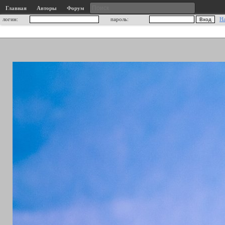
Главная
Авторы
Форум
логин:
пароль:
Н