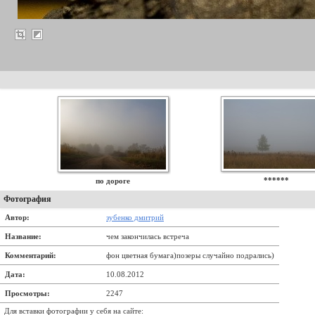
******
по дороге
Фотография
Автор:
зубенко дмитрий
Название:
чем закончилась встреча
Комментарий:
фон цветная бумага)позеры случайно подрались)
Дата:
10.08.2012
Просмотры:
2247
Для вставки фотографии у себя на сайте: