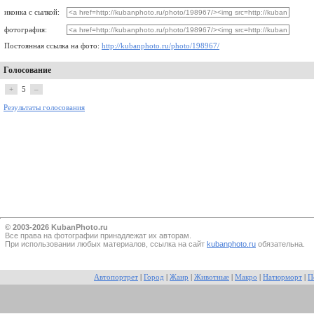
иконка с сылкой:
фотография:
Постоянная ссылка на фото:
http://kubanphoto.ru/photo/198967/
Голосование
+
5
–
Результаты голосования
© 2003-2026 KubanPhoto.ru
Все прaва на фотографии принадлежат их авторам.
При использовании любых материалов, ссылка на сайт
kubanphoto.ru
обязательна.
Автопортрет
|
Город
|
Жанр
|
Животные
|
Макро
|
Натюрморт
|
П