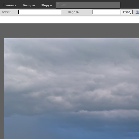
Главная
Авторы
Форум
логин:
пароль:
Н