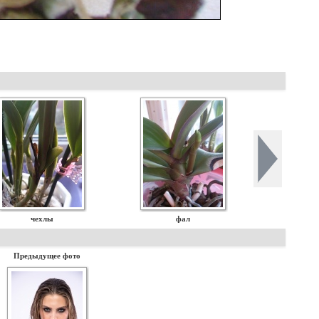
чехлы
фал
Предыдущее фото