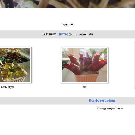
трупик
Альбом:
Цветы
(фотографий: 56)
вен. мух.
пн
Все фотографии
Следующее фото