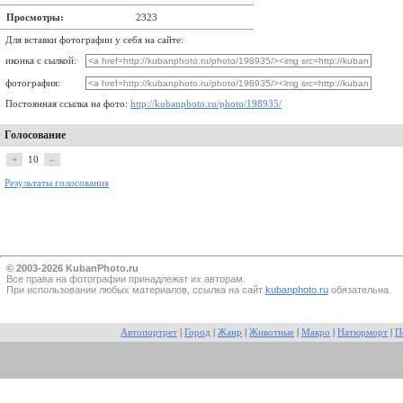
Просмотры:
2323
Для вставки фотографии у себя на сайте:
иконка с сылкой:
фотография:
Постоянная ссылка на фото:
http://kubanphoto.ru/photo/198935/
Голосование
+
10
–
Результаты голосования
© 2003-2026 KubanPhoto.ru
Все прaва на фотографии принадлежат их авторам.
При использовании любых материалов, ссылка на сайт
kubanphoto.ru
обязательна.
Автопортрет
|
Город
|
Жанр
|
Животные
|
Макро
|
Натюрморт
|
П