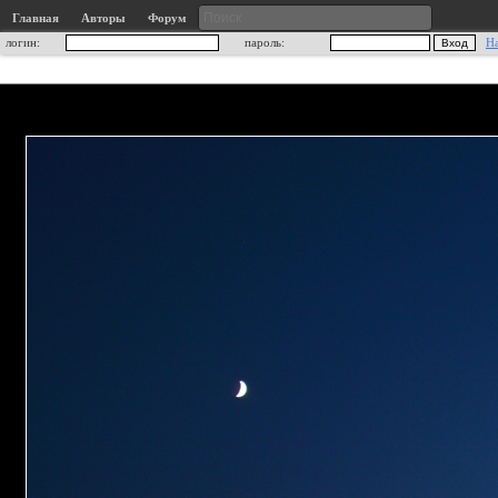
Главная
Авторы
Форум
логин:
пароль:
Н