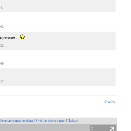
:41
:02
 крестиком ...
:52
:08
:57
О сайте
|
Компьютерная графика
|
Учебная фотография
|
Пейзаж