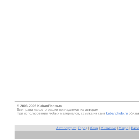
© 2003-2026 KubanPhoto.ru
Все прaва на фотографии принадлежат их авторам.
При использовании любых материалов, ссылка на сайт
kubanphoto.ru
обязат
Автопортрет
|
Город
|
Жанр
|
Животные
|
Макро
|
Натю