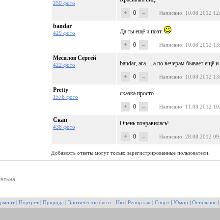
259 фото
+
0
–
Написано
: 10.08.2012 12
bandar
Да ты ещё и поэт
429 фото
+
0
–
Написано
: 10.08.2012 13
Месилов Сергей
bandar, ага..., а по вечерам бывает ещё и
422 фото
+
0
–
Написано
: 10.08.2012 13
Pretty
сказка просто...
1578 фото
+
0
–
Написано
: 11.08.2012 10
Скан
Очень понравилась!
438 фото
+
0
–
Написано
: 28.08.2012 09
Добавлять ответы могут только зарегистрированные пользователи.
ельна.
рморт
|
Портрет
|
Природа
|
Эротическое фото - Ню
|
Репортаж
|
Спорт
|
Юмор
|
Остальное