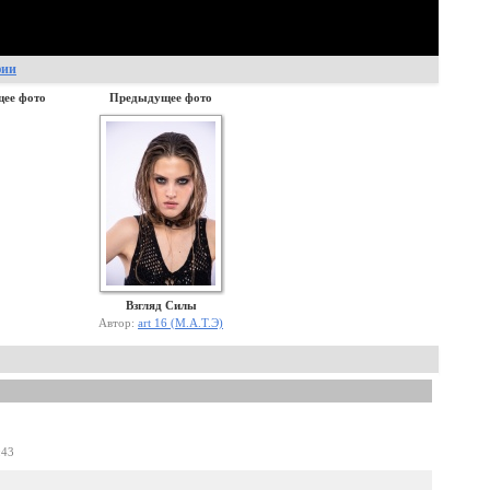
фии
ее фото
Предыдущее фото
Взгляд Силы
Автор:
art 16 (М.А.Т.Э)
:43