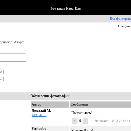
Вот такая Кара-Кая
Все фотогра
Следующ
приток р. Аксаут.
Обсуждение фотографии
Автор
Сообщение
Николай М.
Понравилось!
1499 фото
+
0
–
Написано
: 10.08.2012 11
Peckoubo
Красивый вид!