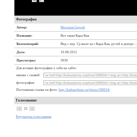
Фотография
Автор:
Месилов Сергей
Название:
Вот такая Кара-Кая
Комментарий:
Вид с пер. Сулахат на г.Кара-Кая, ручей в центре - 
Дата:
10.08.2012
Просмотры:
3030
Для вставки фотографии у себя на сайте:
иконка с сылкой:
фотография:
Постоянная ссылка на фото:
http://kubanphoto.ru/photo/198934/
Голосование
+
25
–
Результаты голосования