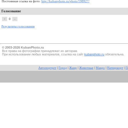
Постоянная ссылка на фото:
http://kubanphoto.ru/photo/198927/
Голосование
+
0
–
Результаты голосования
© 2003-2026 KubanPhoto.ru
Все прaва на фотографии принадлежат их авторам.
При использовании любых материалов, ссылка на сайт
kubanphoto.ru
обязательна.
Автопортрет
|
Город
|
Жанр
|
Животные
|
Макро
|
Натюрморт
|
П