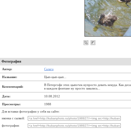
Фотография
Автор:
Салага
Название:
Цып-цып-цып...
В Петергофе этих цыпочек нупросто девать некуда. Как деса
Комментарий:
в каждом фонтане ну просто завались...
Дата:
10.08.2012
Просмотры:
1988
Для вставки фотографии у себя на сайте:
иконка с сылкой:
фотография: