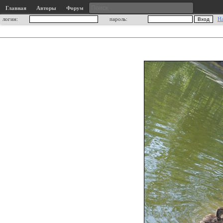
Главная
Авторы
Форум
логин:
пароль:
Н