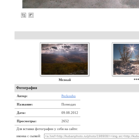
Мезмай
**
Фотография
Автор:
Peckoubo
Название:
Псенодах
Дата:
09.08.2012
Просмотры:
2652
Для вставки фотографии у себя на сайте:
иконка с сылкой: