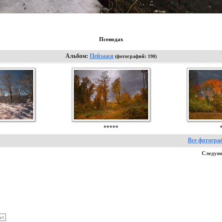
Псенодах
Альбом:
Пейзажи
(фотографий: 190)
*
*****
Все фотогра
Следую