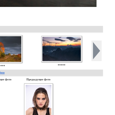
*****
****
фии
щее фото
Предыдущее фото