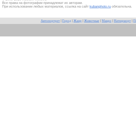
Все прaва на фотографии принадлежат их авторам.
При использовании любых материалов, ссылка на сайт
kubanphoto.ru
обязательна.
Автопортрет
|
Город
|
Жанр
|
Животные
|
Макро
|
Натюрморт
|
П