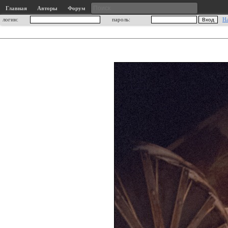
Главная
Авторы
Форум
логин:
пароль:
Н