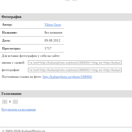
Фотография
Автор:
Viktor Gorn
Название:
Без названия
Дата:
09.08.2012
Просмотры:
1717
Для вставки фотографии у себя на сайте:
иконка с сылкой:
фотография:
Постоянная ссылка на фото:
http://kubanphoto.ru/photo/198900/
Голосование
+
0
–
Результаты голосования
© 2003-2026 KubanPhoto.ru