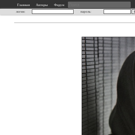
Главная
Авторы
Форум
логин:
пароль: