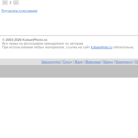
+
2
–
Результаты голосования
© 2003-2026 KubanPhoto.ru
Все прaва на фотографии принадлежат их авторам.
При использовании любых материалов, ссылка на сайт
kubanphoto.ru
обязательна.
Автопортрет
|
Город
|
Жанр
|
Животные
|
Макро
|
Натюрморт
|
П