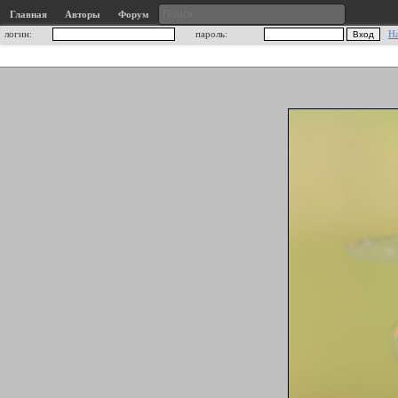
Главная
Авторы
Форум
логин:
пароль:
Н