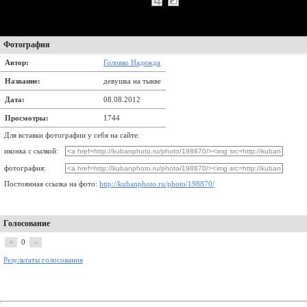
Фотография
Автор:
Головко Надежда
Название:
девушка на тыкве
Дата:
08.08.2012
Просмотры:
1744
Для вставки фотографии у себя на сайте:
иконка с сылкой:
фотография:
Постоянная ссылка на фото:
http://kubanphoto.ru/photo/198870/
Голосование
+
0
–
Результаты голосования