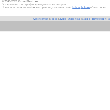
© 2003-2026 KubanPhoto.ru
Все прaва на фотографии принадлежат их авторам.
При использовании любых материалов, ссылка на сайт
kubanphoto.ru
обязательна.
Автопортрет
|
Город
|
Жанр
|
Животные
|
Макро
|
Натюрморт
|
П