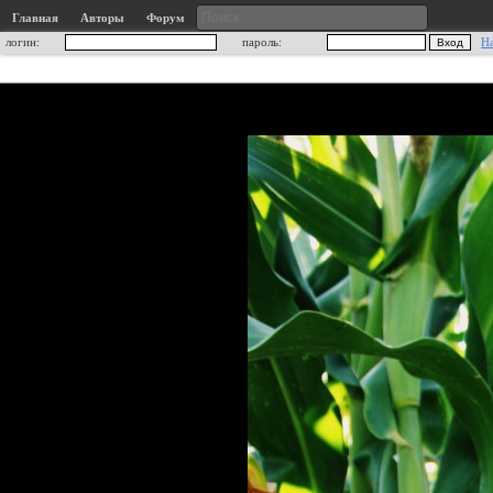
Главная
Авторы
Форум
логин:
пароль:
Н