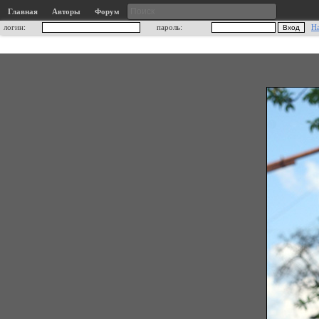
Главная
Авторы
Форум
логин:
пароль:
Н