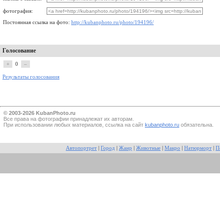
фотография:
Постоянная ссылка на фото:
http://kubanphoto.ru/photo/194196/
Голосование
+
0
–
Результаты голосования
© 2003-2026 KubanPhoto.ru
Все прaва на фотографии принадлежат их авторам.
При использовании любых материалов, ссылка на сайт
kubanphoto.ru
обязательна.
Автопортрет
|
Город
|
Жанр
|
Животные
|
Макро
|
Натюрморт
|
П