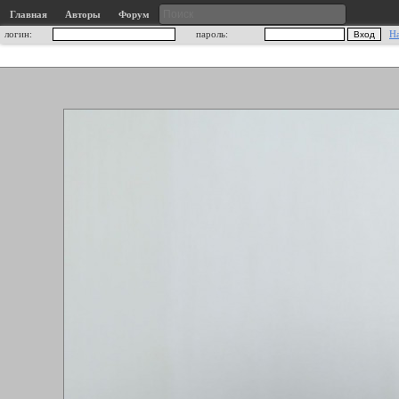
Главная
Авторы
Форум
логин:
пароль:
Н