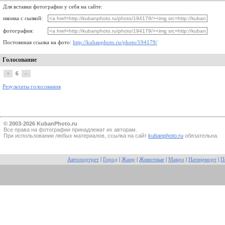
Для вставки фотографии у себя на сайте:
иконка с сылкой:
фотография:
Постоянная ссылка на фото:
http://kubanphoto.ru/photo/194179/
Голосование
+
6
–
Результаты голосования
© 2003-2026 KubanPhoto.ru
Все прaва на фотографии принадлежат их авторам.
При использовании любых материалов, ссылка на сайт
kubanphoto.ru
обязательна.
Автопортрет
|
Город
|
Жанр
|
Животные
|
Макро
|
Натюрморт
|
П