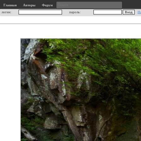
Главная
Авторы
Форум
логин:
пароль:
Н