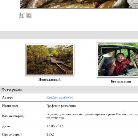
Новосадовый
Без названия
Фотография
Автор:
Kolchenko Alexey
Название:
Графские развалины
Водопад расположен на правом притоке реки Папайки, кото
Комментарий:
по течению.
Дата:
12.05.2012
Просмотры:
2552