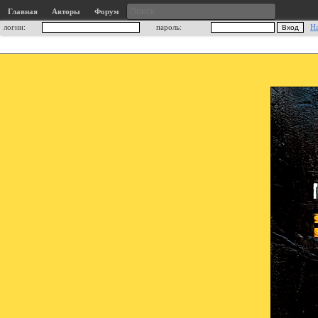
Главная
Авторы
Форум
логин:
пароль:
Н