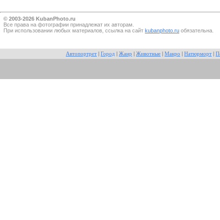
© 2003-2026 KubanPhoto.ru
Все прaва на фотографии принадлежат их авторам.
При использовании любых материалов, ссылка на сайт
kubanphoto.ru
обязательна.
Автопортрет
|
Город
|
Жанр
|
Животные
|
Макро
|
Натюрморт
|
П