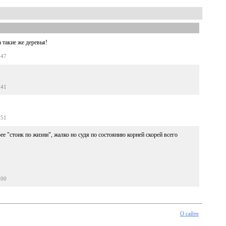
 такие же деревья!
:47
:41
:51
ее "стоик по жизни", жалко но судя по состоянию корней скорей всего
:00
О сайте