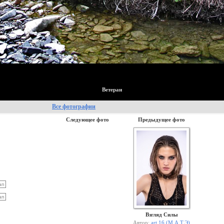
Ветеран
Все фотографии
Следующее фото
Предыдущее фото
Взгляд Силы
Автор:
art 16 (М.А.Т.Э)