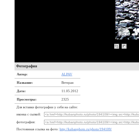
Фотография
Автор:
ALPAV
Название:
Ветеран
Дата:
11.05.2012
Просмотры:
2325
Для вставки фотографии у себя на сайте:
иконка с сылкой:
фотография:
Постоянная ссылка на фото:
http://kubanphoto.ru/photo/194109/