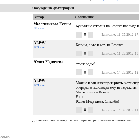
Обсуждение фотографии
Автор
Сообщение
Масленникова Ксюша
Буквально сегодня на Безепсе наблюдала
88 фото
+
0
–
Написано
: 11.05.2012 17
ALPAV
Ксюша, а это и есть на Безепсе.
189 фото
+
0
–
Написано
: 11.05.2012 18
Юлия Медведева
страж воды?
+
0
–
Написано
: 14.05.2012 12
ALPAV
Можно и так интерпретирвать, хотя скор
189 фото
очердного половодья ему не пережить.
Масленникова Ксюша
Foton
Юлия Медведева, Спасибо!
+
0
–
Написано
: 14.05.2012 14
Добавлять ответы могут только зарегистрированные пользователи.
ельна.