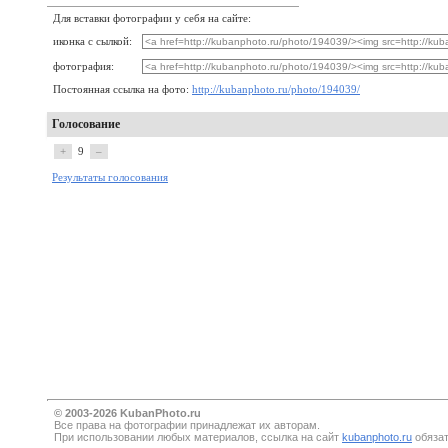
Для вставки фотографии у себя на сайте:
иконка с сылкой:
фотография:
Постоянная ссылка на фото:
http://kubanphoto.ru/photo/194039/
Голосование
+
9
–
Результаты голосования
© 2003-2026 KubanPhoto.ru
Все прaва на фотографии принадлежат их авторам.
При использовании любых материалов, ссылка на сайт
kubanphoto.ru
обязат