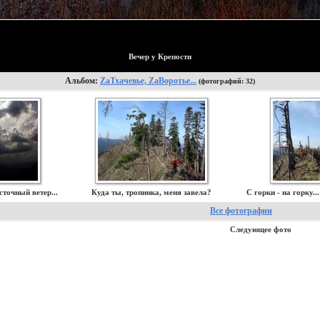
Вечер у Крепости
Альбом:
ZаТхачевье, ZаВоротье...
(фотографий: 32)
точный ветер...
Куда ты, тропинка, меня завела?
С горки - на горку..
Все фотографии
Следующее фото