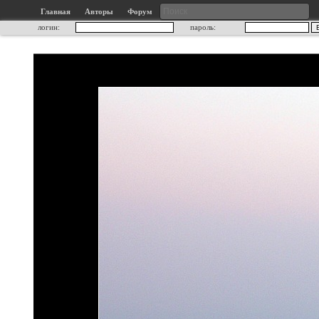
Главная
Авторы
Форум
логин:
пароль: