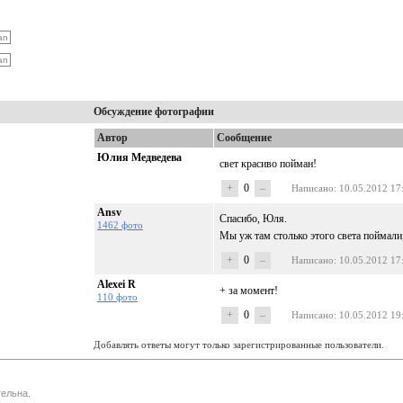
Обсуждение фотографии
Автор
Сообщение
Юлия Медведева
свет красиво пойман!
+
0
–
Написано
: 10.05.2012 17
Ansv
Спасибо, Юля.
1462 фото
Мы уж там столько этого света поймали
+
0
–
Написано
: 10.05.2012 17
Alexei R
+ за момент!
110 фото
+
0
–
Написано
: 10.05.2012 19
Добавлять ответы могут только зарегистрированные пользователи.
ельна.