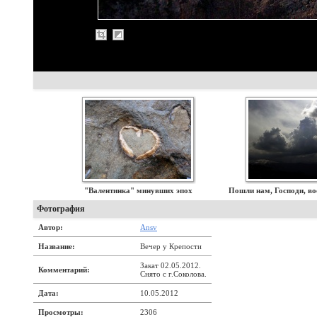
"Валентинка" минувших эпох
Пошли нам, Господи, вос
Фотография
Автор:
Ansv
Название:
Вечер у Крепости
Закат 02.05.2012.
Комментарий:
Снято с г.Соколова.
Дата:
10.05.2012
Просмотры:
2306