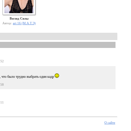
Взгляд Силы
Автор:
art 16 (М.А.Т.Э)
:52
, что было трудно выбрать один кадр
:58
:11
О сайте