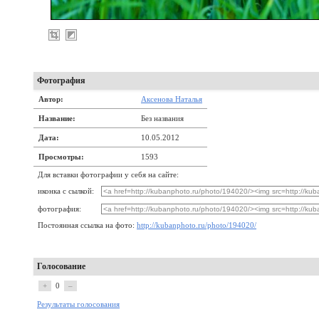
Фотография
Автор:
Аксенова Наталья
Название:
Без названия
Дата:
10.05.2012
Просмотры:
1593
Для вставки фотографии у себя на сайте:
иконка с сылкой:
фотография:
Постоянная ссылка на фото:
http://kubanphoto.ru/photo/194020/
Голосование
+
0
–
Результаты голосования