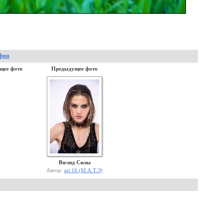
афии
щее фото
Предыдущее фото
Взгляд Силы
Автор:
art 16 (М.А.Т.Э)