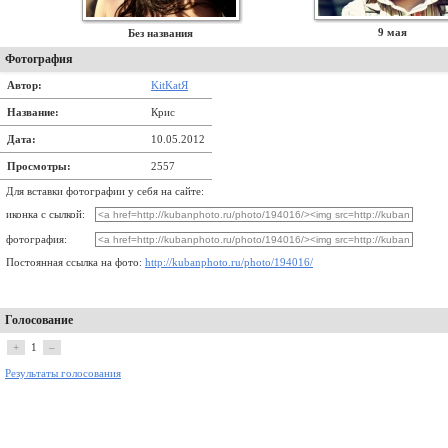
9 мая
Без названия
Фотография
Автор:
KitKatЯ
Название:
Крис
Дата:
10.05.2012
Просмотры:
2557
Для вставки фотографии у себя на сайте:
иконка с сылкой:
фотография:
Постоянная ссылка на фото:
http://kubanphoto.ru/photo/194016/
Голосование
+
1
–
Результаты голосования