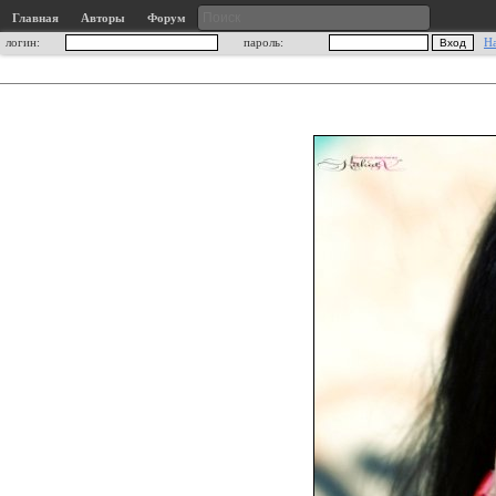
Главная
Авторы
Форум
логин:
пароль:
Н