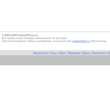
© 2003-2026 KubanPhoto.ru
Все прaва на фотографии принадлежат их авторам.
При использовании любых материалов, ссылка на сайт
kubanphoto.ru
обязательна.
Автопортрет
|
Город
|
Жанр
|
Животные
|
Макро
|
Натюрморт
|
П