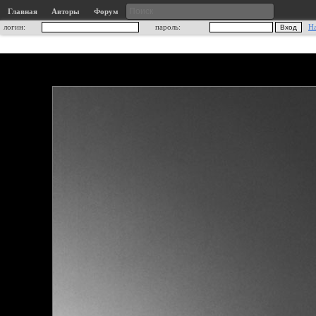
Главная
Авторы
Форум
логин:
пароль:
Н