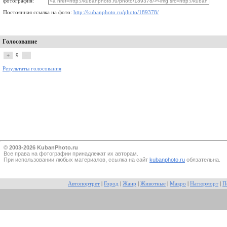
фотография:
Постоянная ссылка на фото:
http://kubanphoto.ru/photo/189378/
Голосование
+
9
–
Результаты голосования
© 2003-2026 KubanPhoto.ru
Все прaва на фотографии принадлежат их авторам.
При использовании любых материалов, ссылка на сайт
kubanphoto.ru
обязательна.
Автопортрет
|
Город
|
Жанр
|
Животные
|
Макро
|
Натюрморт
|
П