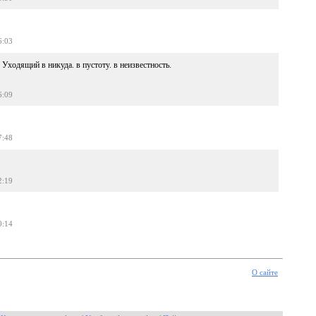
6:03
 Уходящий в никуда. в пустоту. в неизвестность.
6:09
7:48
2:19
0:14
О сайте