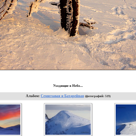
Уходящие в Небо...
Альбом:
Семиглавая и Батарейная
(фотографий: 519)