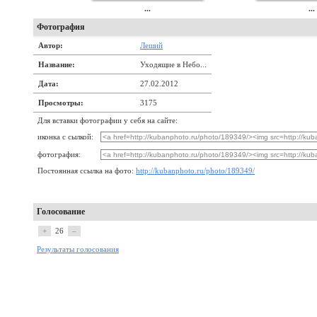
...
...
Фотография
Автор:
Леший
Название:
Уходящие в Небо...
Дата:
27.02.2012
Просмотры:
3175
Для вставки фотографии у себя на сайте:
иконка с сылкой:
фотография:
Постоянная ссылка на фото:
http://kubanphoto.ru/photo/189349/
Голосование
+
26
–
Результаты голосования