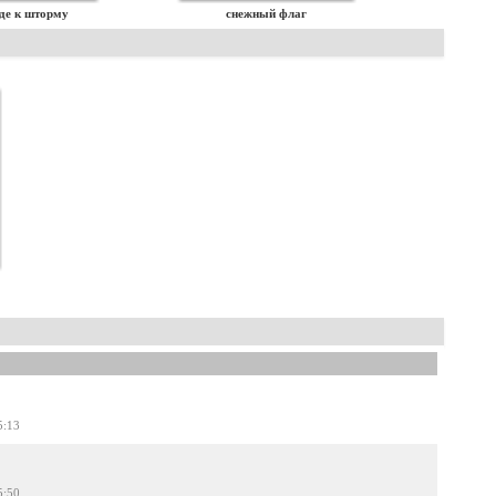
де к шторму
снежный флаг
5:13
5:50