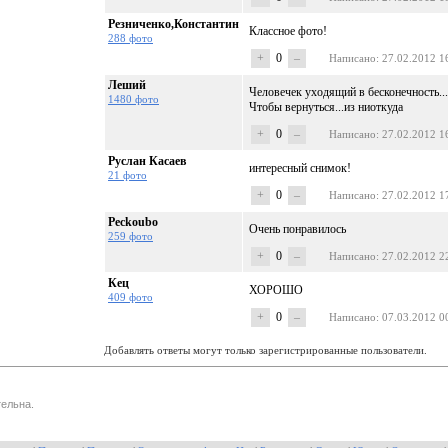
Резниченко,Константин
Классное фото!
288 фото
+
0
–
Написано
: 27.02.2012 1
Леший
Человечек уходящий в бесконечность...
1480 фото
Чтобы вернуться...из ниоткуда
+
0
–
Написано
: 27.02.2012 1
Руслан Касаев
интересный снимок!
21 фото
+
0
–
Написано
: 27.02.2012 1
Peckoubo
Очень понравилось
259 фото
+
0
–
Написано
: 27.02.2012 2
Кец
ХОРОШО
409 фото
+
0
–
Написано
: 07.03.2012 0
Добавлять ответы могут только зарегистрированные пользователи.
ельна.