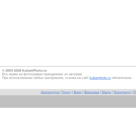
© 2003-2026 KubanPhoto.ru
Все прaва на фотографии принадлежат их авторам.
При использовании любых материалов, ссылка на сайт
kubanphoto.ru
обязательна.
Автопортрет
|
Город
|
Жанр
|
Животные
|
Макро
|
Натюрморт
|
П