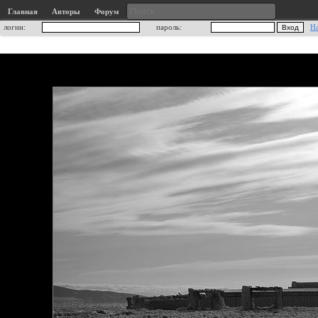
Главная
Авторы
Форум
логин:
пароль:
Н