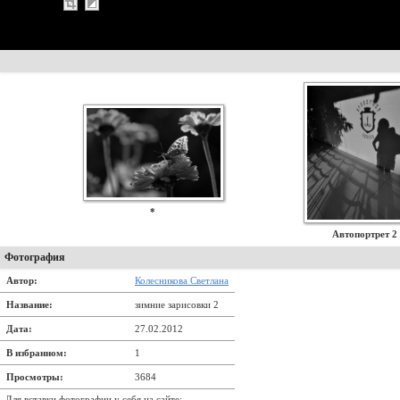
*
Автопортрет 2
Фотография
Автор:
Колесникова Светлана
Название:
зимние зарисовки 2
Дата:
27.02.2012
В избранном:
1
Просмотры:
3684
Для вставки фотографии у себя на сайте: