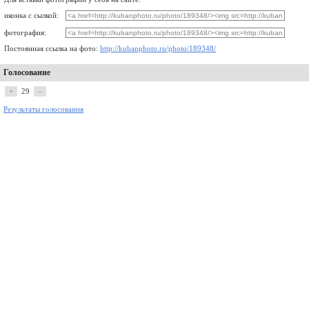
иконка с сылкой:
фотография:
Постоянная ссылка на фото:
http://kubanphoto.ru/photo/189348/
Голосование
+
29
–
Результаты голосования