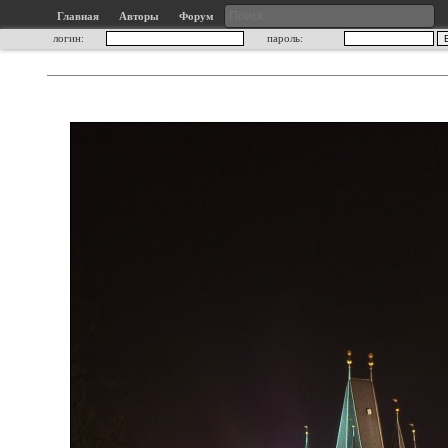
Главная
Авторы
Форум
логин:
пароль: