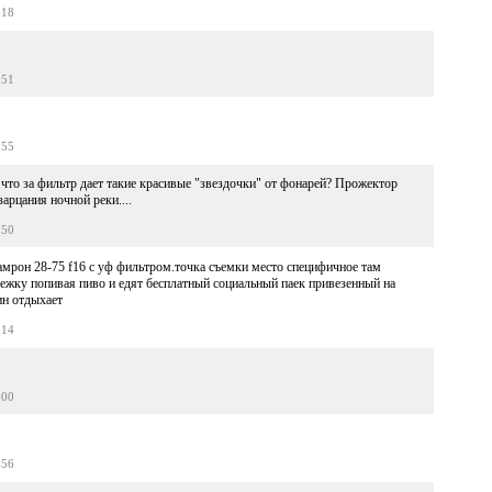
:18
:51
:55
 что за фильтр дает такие красивые "звездочки" от фонарей? Прожектор
арцания ночной реки....
:50
тамрон 28-75 f16 с уф фильтром.точка съемки место специфичное там
режку попивая пиво и едят бесплатный социальный паек привезенный на
ин отдыхает
:14
:00
:56