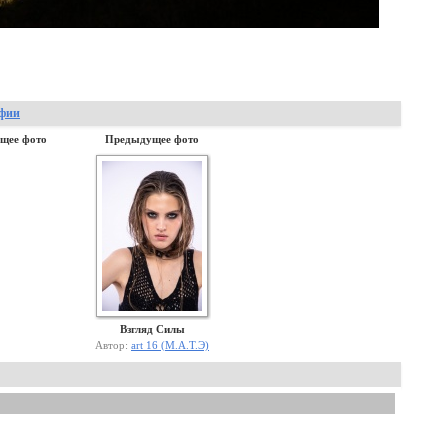
афии
щее фото
Предыдущее фото
Взгляд Силы
Автор:
art 16 (М.А.Т.Э)