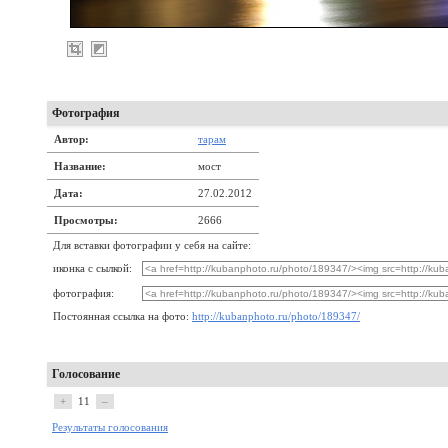
Фотография
Автор:
тарам
Название:
мост
Дата:
27.02.2012
Просмотры:
2666
Для вставки фотографии у себя на сайте:
иконка с сылкой:
фотография:
Постоянная ссылка на фото:
http://kubanphoto.ru/photo/189347/
Голосование
+
11
–
Результаты голосования