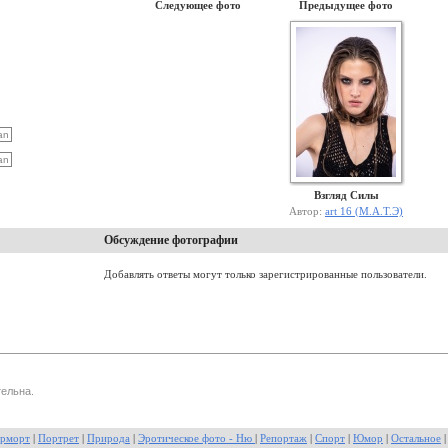
Следующее фото
Предыдущее фото
Взгляд Силы
Автор:
art 16 (М.А.Т.Э)
Обсуждение фотографии
Добавлять ответы могут только зарегистрированные пользователи.
ельна.
рморт
|
Портрет
|
Природа
|
Эротическое фото - Ню
|
Репортаж
|
Спорт
|
Юмор
|
Остальное