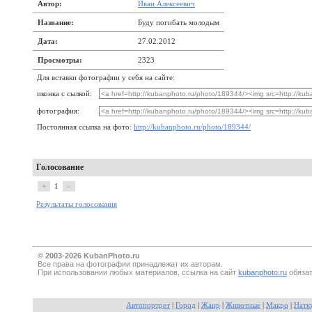
Автор:
Иван Алексеевич
Название:
Буду погибать молодым
Дата:
27.02.2012
Просмотры:
2323
Для вставки фотографии у себя на сайте:
иконка с сылкой:
фотография:
Постоянная ссылка на фото:
http://kubanphoto.ru/photo/189344/
Голосование
+
1
–
Результаты голосования
© 2003-2026 KubanPhoto.ru
Все прaва на фотографии принадлежат их авторам.
При использовании любых материалов, ссылка на сайт
kubanphoto.ru
обязат
Автопортрет
|
Город
|
Жанр
|
Животные
|
Макро
|
Натю