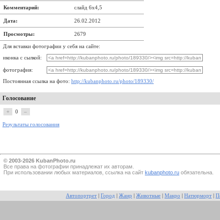
Комментарий:
слайд 6х4,5
Дата:
26.02.2012
Просмотры:
2679
Для вставки фотографии у себя на сайте:
иконка с сылкой:
фотография:
Постоянная ссылка на фото:
http://kubanphoto.ru/photo/189330/
Голосование
+
0
–
Результаты голосования
© 2003-2026 KubanPhoto.ru
Все прaва на фотографии принадлежат их авторам.
При использовании любых материалов, ссылка на сайт
kubanphoto.ru
обязательна.
Автопортрет
|
Город
|
Жанр
|
Животные
|
Макро
|
Натюрморт
|
П