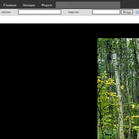
Главная
Авторы
Форум
логин:
пароль:
Н