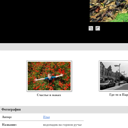
Где-то в Па
Счастье в маках
Фотография
Автор:
Илья
Название:
водопадик на горном ручье