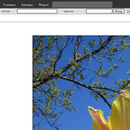
Главная
Авторы
Форум
логин:
пароль:
Н