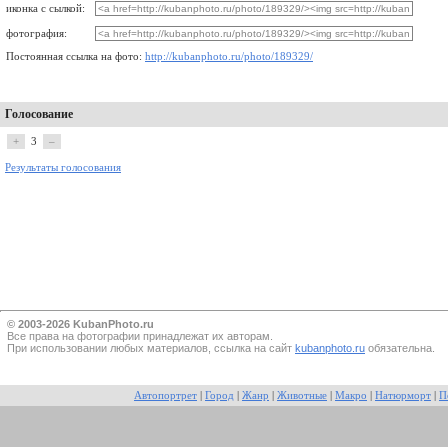
иконка с сылкой:
фотография:
Постоянная ссылка на фото:
http://kubanphoto.ru/photo/189329/
Голосование
+
3
–
Результаты голосования
© 2003-2026 KubanPhoto.ru
Все прaва на фотографии принадлежат их авторам.
При использовании любых материалов, ссылка на сайт
kubanphoto.ru
обязательна.
Автопортрет
|
Город
|
Жанр
|
Животные
|
Макро
|
Натюрморт
|
П