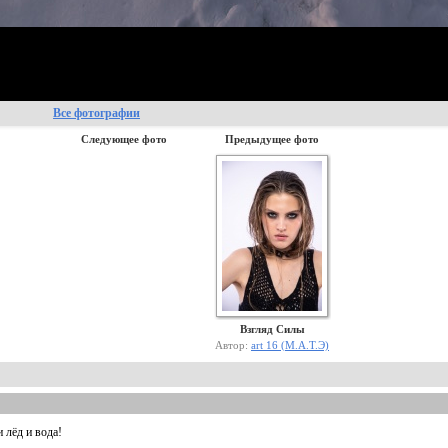
Все фотографии
Следующее фото
Предыдущее фото
Взгляд Силы
Автор:
art 16 (М.А.Т.Э)
и лёд и вода!