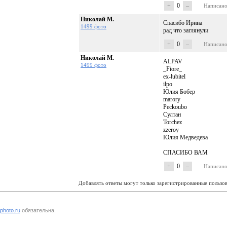
+
0
–
Написан
Николай М.
Спасибо Ирина
1499 фото
рад что заглянули
+
0
–
Написан
Николай М.
ALPAV
1499 фото
_Fiore_
ex-lubitel
ilpo
Юлия Бобер
marory
Peckoubo
Султан
Torchez
zzeroy
Юлия Медведева
СПАСИБО ВАМ
+
0
–
Написан
Добавлять ответы могут только зарегистрированные пользов
photo.ru
обязательна.