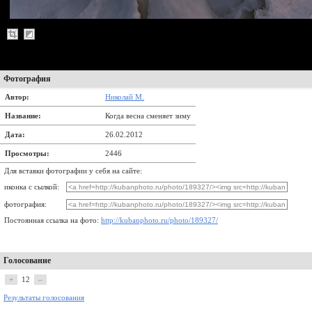
Фотография
Автор:
Николай М.
Название:
Когда весна сменяет зиму
Дата:
26.02.2012
Просмотры:
2446
Для вставки фотографии у себя на сайте:
иконка с сылкой:
фотография:
Постоянная ссылка на фото:
http://kubanphoto.ru/photo/189327/
Голосование
+
12
–
Результаты голосования