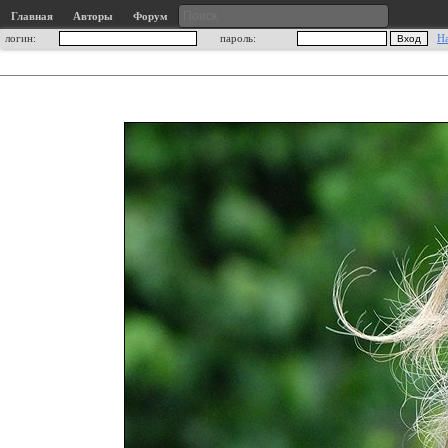
Главная
Авторы
Форум
логин:
пароль:
Н