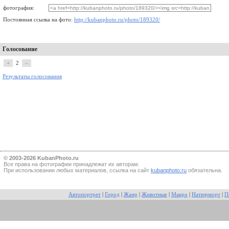
фотография:
Постоянная ссылка на фото:
http://kubanphoto.ru/photo/189320/
Голосование
+
2
–
Результаты голосования
© 2003-2026 KubanPhoto.ru
Все прaва на фотографии принадлежат их авторам.
При использовании любых материалов, ссылка на сайт
kubanphoto.ru
обязательна.
Автопортрет
|
Город
|
Жанр
|
Животные
|
Макро
|
Натюрморт
|
П