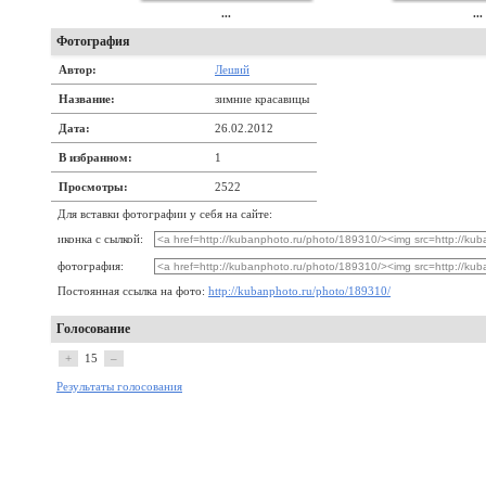
...
...
Фотография
Автор:
Леший
Название:
зимние красавицы
Дата:
26.02.2012
В избранном:
1
Просмотры:
2522
Для вставки фотографии у себя на сайте:
иконка с сылкой:
фотография:
Постоянная ссылка на фото:
http://kubanphoto.ru/photo/189310/
Голосование
+
15
–
Результаты голосования