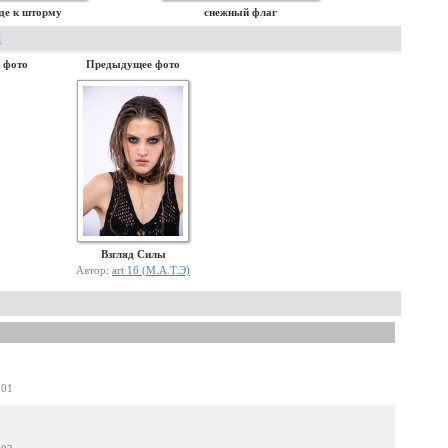
де к шторму
снежный флаг
и
 фото
Предыдущее фото
Взгляд Силы
Автор:
art 16 (М.А.Т.Э)
:01