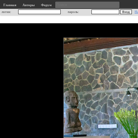
Главная
Авторы
Форум
логин:
пароль:
Н