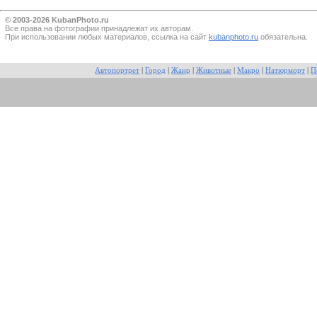
© 2003-2026 KubanPhoto.ru
Все прaва на фотографии принадлежат их авторам.
При использовании любых материалов, ссылка на сайт
kubanphoto.ru
обязательна.
Автопортрет
|
Город
|
Жанр
|
Животные
|
Макро
|
Натюрморт
|
П