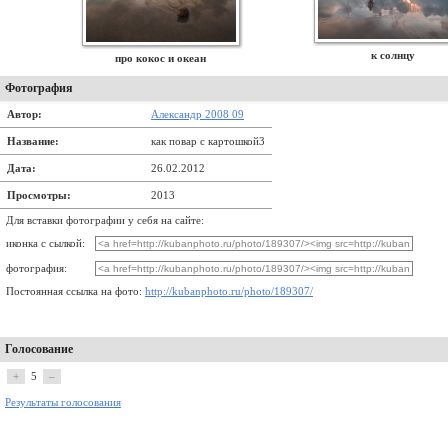
к солнцу
про кокос и океан
Фотография
Автор:
Александр 2008 09
Название:
как повар с картошкой3
Дата:
26.02.2012
Просмотры:
2013
Для вставки фотографии у себя на сайте:
иконка с сылкой:
фотография:
Постоянная ссылка на фото:
http://kubanphoto.ru/photo/189307/
Голосование
+
5
–
Результаты голосования