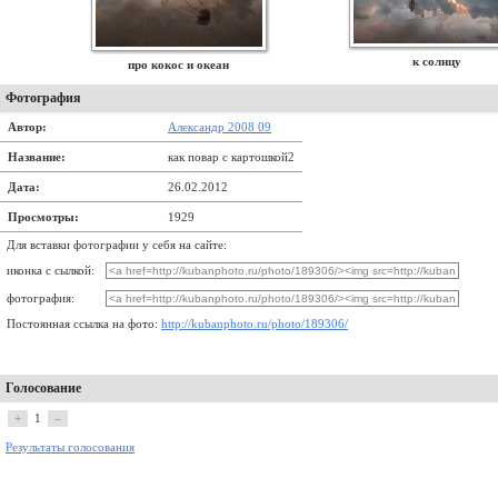
к солнцу
про кокос и океан
Фотография
Автор:
Александр 2008 09
Название:
как повар с картошкой2
Дата:
26.02.2012
Просмотры:
1929
Для вставки фотографии у себя на сайте:
иконка с сылкой:
фотография:
Постоянная ссылка на фото:
http://kubanphoto.ru/photo/189306/
Голосование
+
1
–
Результаты голосования