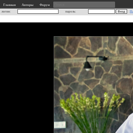
Главная
Авторы
Форум
логин:
пароль:
Н