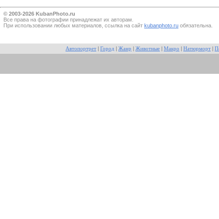
© 2003-2026 KubanPhoto.ru
Все прaва на фотографии принадлежат их авторам.
При использовании любых материалов, ссылка на сайт
kubanphoto.ru
обязательна.
Автопортрет
|
Город
|
Жанр
|
Животные
|
Макро
|
Натюрморт
|
П