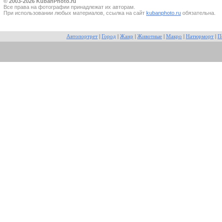
© 2003-2026 KubanPhoto.ru
Все прaва на фотографии принадлежат их авторам.
При использовании любых материалов, ссылка на сайт
kubanphoto.ru
обязательна.
Автопортрет
|
Город
|
Жанр
|
Животные
|
Макро
|
Натюрморт
|
П