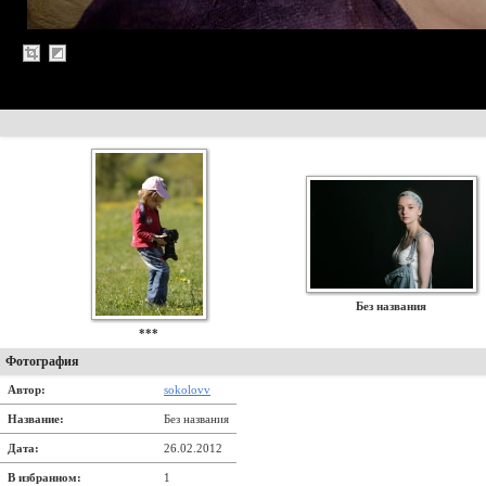
Без названия
***
Фотография
Автор:
sokolovv
Название:
Без названия
Дата:
26.02.2012
В избранном:
1