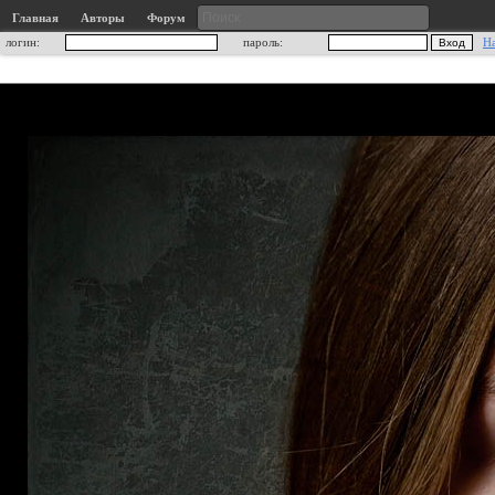
Главная
Авторы
Форум
логин:
пароль:
Н