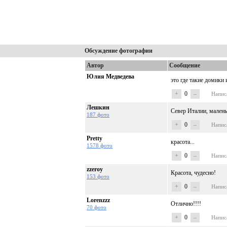
Обсуждение фотографии
Автор
Сообщение
Юлия Медведева
это где такие домики
+
0
–
Напис
Лешкин
Север Италии, мален
187 фото
+
0
–
Напис
Pretty
красота...
1578 фото
+
0
–
Напис
zzeroy
Красота, чудесно!
153 фото
+
0
–
Напис
Lorenzzz
Отлично!!!!
70 фото
+
0
–
Напис