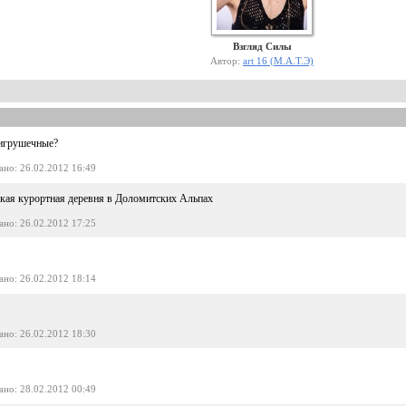
Взгляд Силы
Автор:
art 16 (М.А.Т.Э)
 игрушечные?
ано
: 26.02.2012 16:49
ькая курортная деревня в Доломитских Альпах
ано
: 26.02.2012 17:25
ано
: 26.02.2012 18:14
ано
: 26.02.2012 18:30
ано
: 28.02.2012 00:49