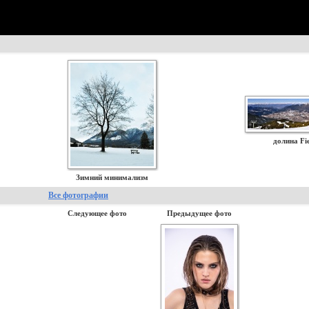
долина F
Зимний минимализм
Все фотографии
Следующее фото
Предыдущее фото