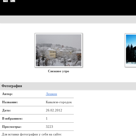
Снежное утро
Фотография
Автор:
Лешкин
Название:
Кавалезе-городок
Дата:
26.02.2012
В избранном:
1
Просмотры:
3223
Для вставки фотографии у себя на сайте: