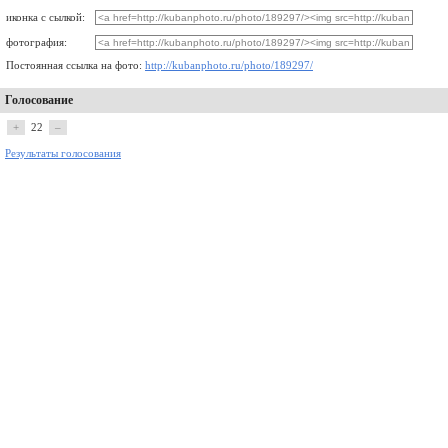
иконка с сылкой:
фотография:
Постоянная ссылка на фото:
http://kubanphoto.ru/photo/189297/
Голосование
+
22
–
Результаты голосования