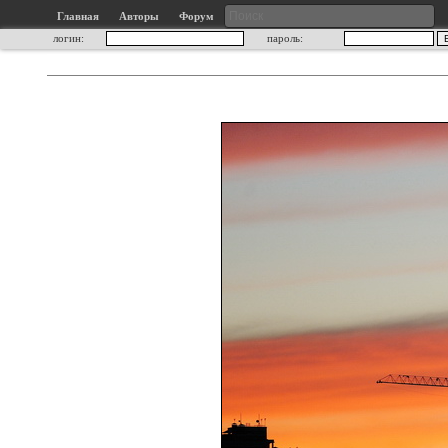
Главная
Авторы
Форум
логин:
пароль: