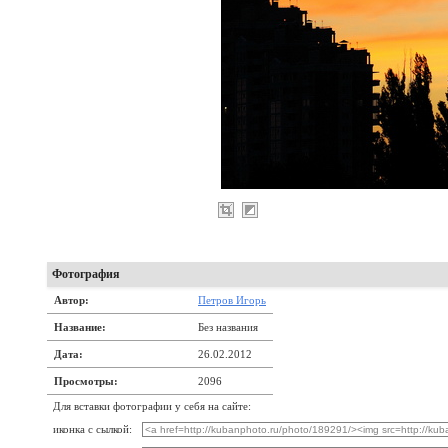
Фотография
Автор:
Петров Игорь
Название:
Без названия
Дата:
26.02.2012
Просмотры:
2096
Для вставки фотографии у себя на сайте:
иконка с сылкой: