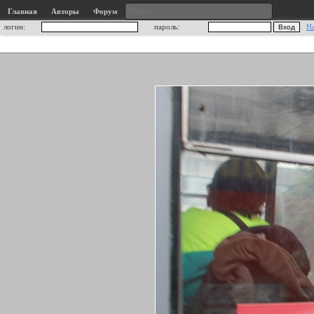
Главная
Авторы
Форум
логин:
пароль:
Н