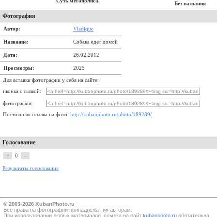
Суть мегаполиса.
Без названия
Фотография
Автор:
Vladique
Название:
Собака едет домой
Дата:
26.02.2012
Просмотры:
2025
Для вставки фотографии у себя на сайте:
иконка с сылкой:
фотография:
Постоянная ссылка на фото:
http://kubanphoto.ru/photo/189289/
Голосование
+
0
–
Результаты голосования
© 2003-2026 KubanPhoto.ru
Все прaва на фотографии принадлежат их авторам.
При использовании любых материалов, ссылка на сайт
kubanphoto.ru
обязательна.