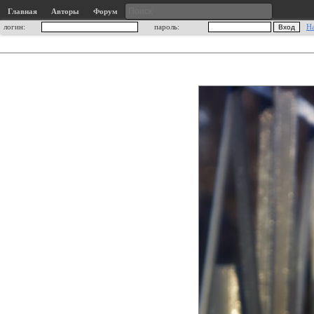
Главная
Авторы
Форум
логин:
пароль:
Н