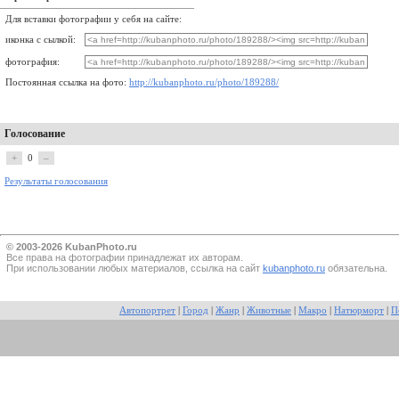
Для вставки фотографии у себя на сайте:
иконка с сылкой:
фотография:
Постоянная ссылка на фото:
http://kubanphoto.ru/photo/189288/
Голосование
+
0
–
Результаты голосования
© 2003-2026 KubanPhoto.ru
Все прaва на фотографии принадлежат их авторам.
При использовании любых материалов, ссылка на сайт
kubanphoto.ru
обязательна.
Автопортрет
|
Город
|
Жанр
|
Животные
|
Макро
|
Натюрморт
|
П