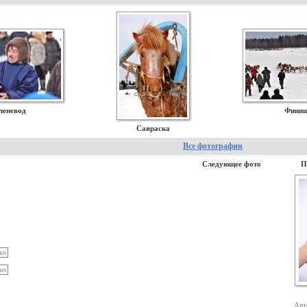
леневод
Фини
Савраска
Все фотографии
Следующее фото
П
Авт