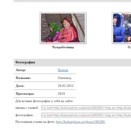
Чумработница
О
Фотография
Автор:
Rumata
Название:
Оленевод
Дата:
26.02.2012
Просмотры:
2619
Для вставки фотографии у себя на сайте:
иконка с сылкой:
фотография:
Постоянная ссылка на фото:
http://kubanphoto.ru/photo/189286/