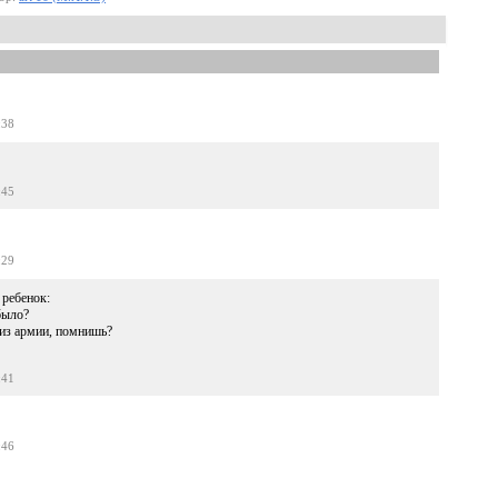
:38
:45
:29
 ребенок:
было?
 из армии, помнишь?
:41
:46