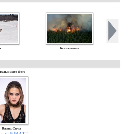
ш
Без названия
редыдущее фото
Взгляд Силы
ор:
art 16 (М.А.Т.Э)