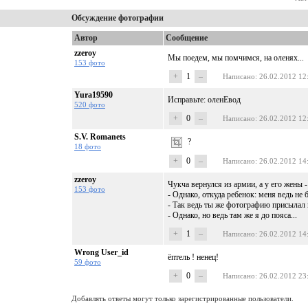
Обсуждение фотографии
Автор
Сообщение
zzeroy
Мы поедем, мы помчимся, на оленях...
153 фото
+
1
–
Написано
: 26.02.2012 12
Yura19590
Исправьте: оленЕвод
520 фото
+
0
–
Написано
: 26.02.2012 12
S.V. Romanets
?
18 фото
+
0
–
Написано
: 26.02.2012 14
zzeroy
Чукча вернулся из армии, а у его жены -
153 фото
- Однако, откуда ребенок: меня ведь не 
- Так ведь ты же фотографию присылал
- Однако, но ведь там же я до пояса...
+
1
–
Написано
: 26.02.2012 14
Wrong User_id
ёптель ! ненец!
59 фото
+
0
–
Написано
: 26.02.2012 23
Добавлять ответы могут только зарегистрированные пользователи.