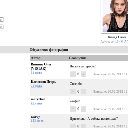
Взгляд Силы
Автор:
art 16 (М.А.
Обсуждение фотографии
Автор
Сообщение
Винник Олег
Весьма интересно)
(VISTAR)
61 фото
+
0
–
Написано
: 26.02.2012 11
Касьянов Игорь
Спасибо
21 фото
+
0
–
Написано
: 26.02.2012 12
marvelme
кайфы!
42 фото
+
0
–
Написано
: 26.02.2012 12
zzeroy
Прикольно! А собака настоящая?
153 фото
+
0
–
Написано
: 26.02.2012 12