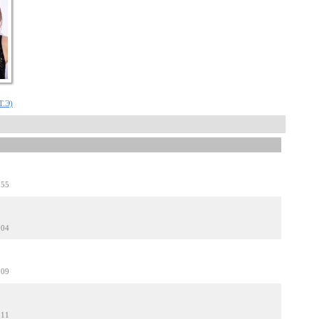
Т.Э)
:55
:04
:09
:11