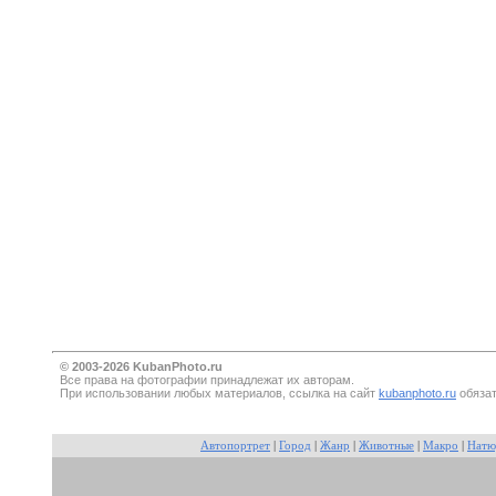
© 2003-2026 KubanPhoto.ru
Все прaва на фотографии принадлежат их авторам.
При использовании любых материалов, ссылка на сайт
kubanphoto.ru
обязат
Автопортрет
|
Город
|
Жанр
|
Животные
|
Макро
|
Натю