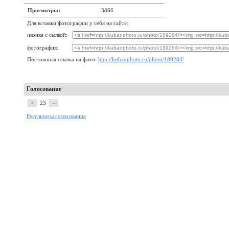
Просмотры:
3866
Для вставки фотографии у себя на сайте:
иконка с сылкой:
фотография:
Постоянная ссылка на фото:
http://kubanphoto.ru/photo/189284/
Голосование
+
23
–
Результаты голосования