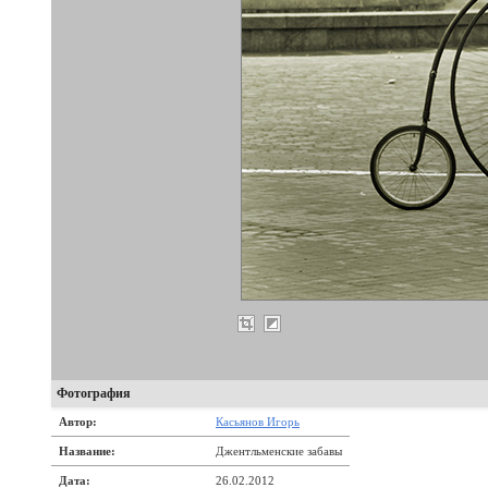
Фотография
Автор:
Касьянов Игорь
Название:
Джентльменские забавы
Дата:
26.02.2012