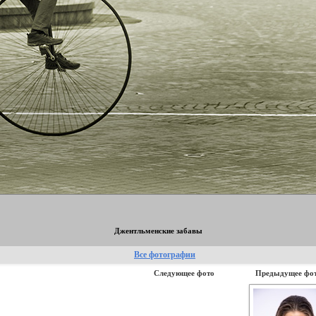
Джентльменские забавы
Все фотографии
Следующее фото
Предыдущее фо