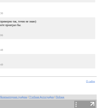
:30
(примерно так, точно не знаю)
вете проиграл бы.
:06
:48
:49
О сайте
|
Компьютерная графика
|
Учебная фотография
|
Пейзаж