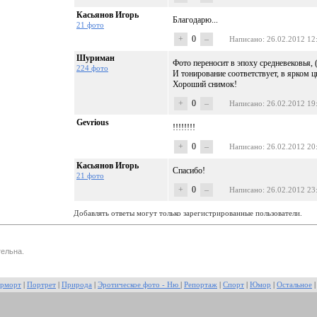
Касьянов Игорь
Благодарю...
21 фото
+
0
–
Написано
: 26.02.2012 12
Шуриман
Фото переносит в эпоху средневековья, 
224 фото
И тонирование соответствует, в ярком ц
Хороший снимок!
+
0
–
Написано
: 26.02.2012 19
Gevrious
!!!!!!!!
+
0
–
Написано
: 26.02.2012 20
Касьянов Игорь
Спасибо!
21 фото
+
0
–
Написано
: 26.02.2012 23
Добавлять ответы могут только зарегистрированные пользователи.
ельна.
рморт
|
Портрет
|
Природа
|
Эротическое фото - Ню
|
Репортаж
|
Спорт
|
Юмор
|
Остальное