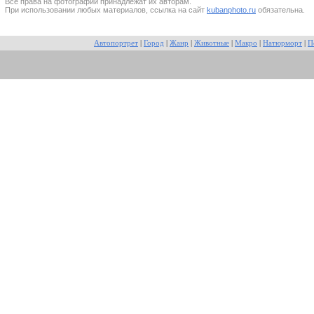
Все прaва на фотографии принадлежат их авторам.
При использовании любых материалов, ссылка на сайт
kubanphoto.ru
обязательна.
Автопортрет
|
Город
|
Жанр
|
Животные
|
Макро
|
Натюрморт
|
П