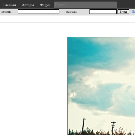
Главная
Авторы
Форум
логин:
пароль:
Н