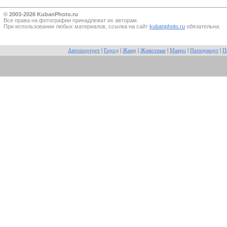
© 2003-2026 KubanPhoto.ru
Все прaва на фотографии принадлежат их авторам.
При использовании любых материалов, ссылка на сайт
kubanphoto.ru
обязательна.
Автопортрет
|
Город
|
Жанр
|
Животные
|
Макро
|
Натюрморт
|
П