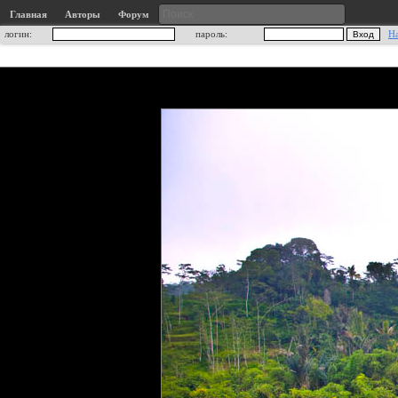
Главная
Авторы
Форум
логин:
пароль:
Н