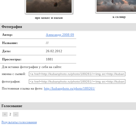
к солнцу
про кокос и океан
Фотография
Автор:
Александр 2008 09
Название:
///
Дата:
26.02.2012
Просмотры:
1881
Для вставки фотографии у себя на сайте:
иконка с сылкой:
фотография:
Постоянная ссылка на фото:
http://kubanphoto.ru/photo/189261/
Голосование
+
2
–
Результаты голосования