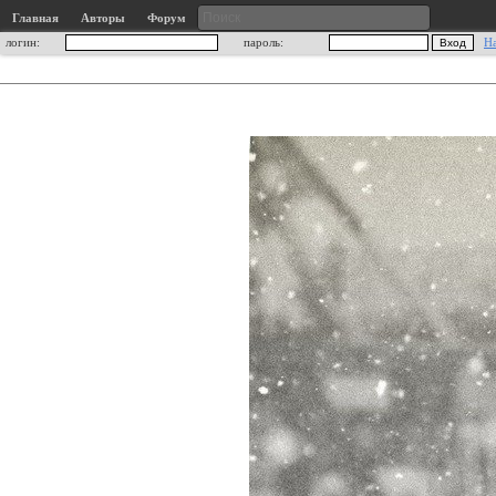
Главная
Авторы
Форум
логин:
пароль:
Н