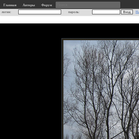
Главная
Авторы
Форум
логин:
пароль:
Н