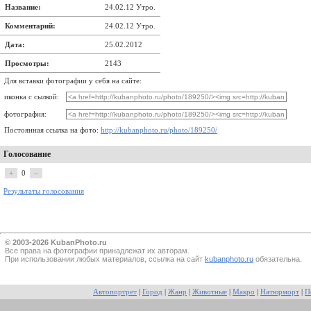
Название:
24.02.12 Утро.
Комментарий:
24.02.12 Утро.
Дата:
25.02.2012
Просмотры:
2143
Для вставки фотографии у себя на сайте:
иконка с сылкой:
фотография:
Постоянная ссылка на фото:
http://kubanphoto.ru/photo/189250/
Голосование
+
0
–
Результаты голосования
© 2003-2026 KubanPhoto.ru
Все прaва на фотографии принадлежат их авторам.
При использовании любых материалов, ссылка на сайт
kubanphoto.ru
обязательна.
Автопортрет
|
Город
|
Жанр
|
Животные
|
Макро
|
Натюрморт
|
П