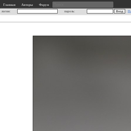
Главная
Авторы
Форум
логин:
пароль:
Н