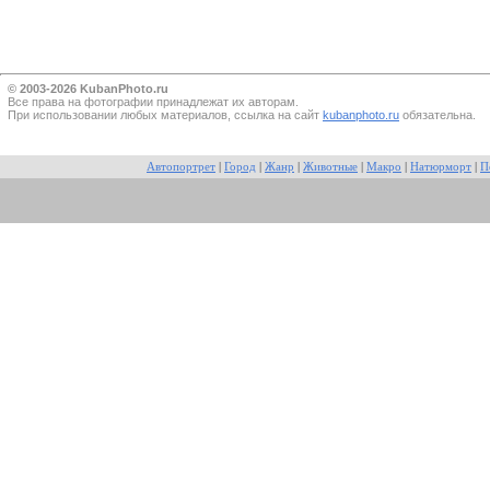
© 2003-2026 KubanPhoto.ru
Все прaва на фотографии принадлежат их авторам.
При использовании любых материалов, ссылка на сайт
kubanphoto.ru
обязательна.
Автопортрет
|
Город
|
Жанр
|
Животные
|
Макро
|
Натюрморт
|
П