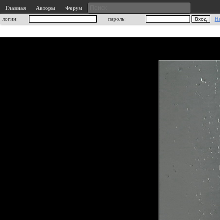
Главная
Авторы
Форум
логин:
пароль:
Н