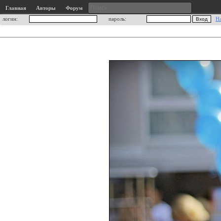
Главная
Авторы
Форум
логин:
пароль:
Н