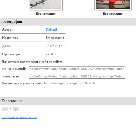
Без названия
Без названия
Фотография
Автор:
KitKatЯ
Название:
Без названия
Дата:
25.02.2012
Просмотры:
2258
Для вставки фотографии у себя на сайте:
иконка с сылкой:
фотография:
Постоянная ссылка на фото:
http://kubanphoto.ru/photo/189203/
Голосование
+
3
–
Результаты голосования