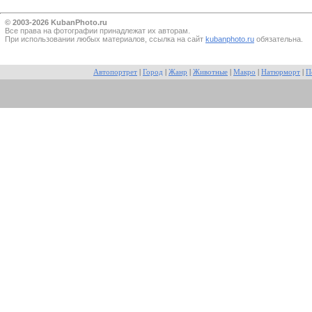
© 2003-2026 KubanPhoto.ru
Все прaва на фотографии принадлежат их авторам.
При использовании любых материалов, ссылка на сайт
kubanphoto.ru
обязательна.
Автопортрет
|
Город
|
Жанр
|
Животные
|
Макро
|
Натюрморт
|
П