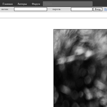
Главная
Авторы
Форум
логин:
пароль:
Н