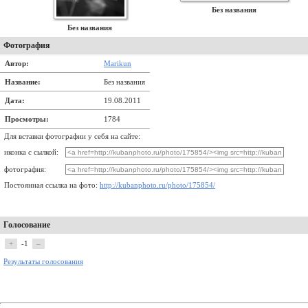
Без названия
Без названия
Фотография
Автор:
Marikun
Название:
Без названия
Дата:
19.08.2011
Просмотры:
1784
Для вставки фотографии у себя на сайте:
иконка с сылкой:
фотография:
Постоянная ссылка на фото:
http://kubanphoto.ru/photo/175854/
Голосование
+
-1
–
Результаты голосования