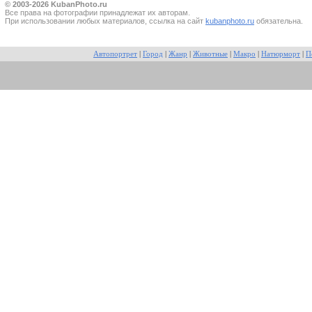
© 2003-2026 KubanPhoto.ru
Все прaва на фотографии принадлежат их авторам.
При использовании любых материалов, ссылка на сайт
kubanphoto.ru
обязательна.
Автопортрет
|
Город
|
Жанр
|
Животные
|
Макро
|
Натюрморт
|
П