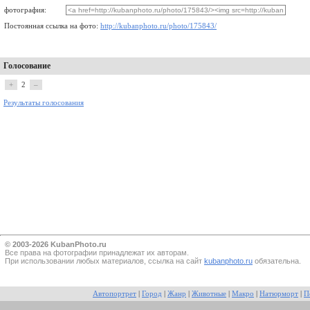
фотография:
Постоянная ссылка на фото:
http://kubanphoto.ru/photo/175843/
Голосование
+
2
–
Результаты голосования
© 2003-2026 KubanPhoto.ru
Все прaва на фотографии принадлежат их авторам.
При использовании любых материалов, ссылка на сайт
kubanphoto.ru
обязательна.
Автопортрет
|
Город
|
Жанр
|
Животные
|
Макро
|
Натюрморт
|
П