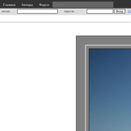
Главная
Авторы
Форум
логин:
пароль:
Н