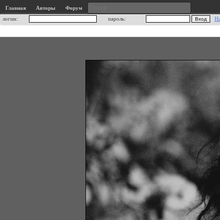
Главная
Авторы
Форум
логин:
пароль:
Н