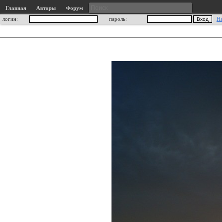
Главная
Авторы
Форум
логин:
пароль:
Н