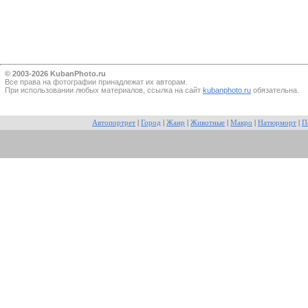
© 2003-2026 KubanPhoto.ru
Все прaва на фотографии принадлежат их авторам.
При использовании любых материалов, ссылка на сайт
kubanphoto.ru
обязательна.
Автопортрет
|
Город
|
Жанр
|
Животные
|
Макро
|
Натюрморт
|
П