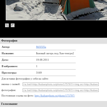
Фотография
Автор:
MiXXXa
Название:
Базовый лагерь под Хан-тенгри2
Дата:
19.08.2011
В избранном:
1
Просмотры:
3169
Для вставки фотографии у себя на сайте:
иконка с сылкой:
фотография:
Постоянная ссылка на фото:
http://kubanphoto.ru/photo/175797/
Голосование